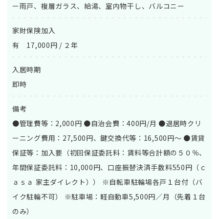
ー雨戸、複層ガラス、給湯、室内物干し、バルコニー
家財保険加入
有 17,000円 / ２年
入居時期
即時
備考
●管理費等：2,000円 ●自治会費：400円/月 ●退居時クリ
ーニング費用：27,500円、鍵交換代等：16,500円～ ●賃貸
保証等：加入要（初回保証委託料：賃料等合計額の５０％、
年間保証委託料：10,000円、口座振替決済手数料550円（ｃ
ａｓａ 家主ダイレクト）） ※自転車駐輪場各戸１台付（バ
イク駐輪不可） ※駐車場：軽自動車5,500円／月（先着１台
のみ）